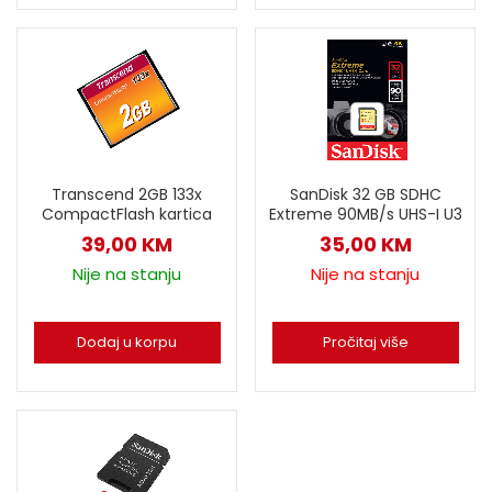
Transcend 2GB 133x
SanDisk 32 GB SDHC
CompactFlash kartica
Extreme 90MB/s UHS-I U3
39,00
KM
35,00
KM
Nije na stanju
Nije na stanju
Dodaj u korpu
Pročitaj više