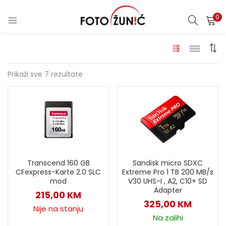
0
Prikaži sve 7 rezultate
Transcend 160 GB
Sandisk micro SDXC
CFexpress-Karte 2.0 SLC
Extreme Pro 1 TB 200 MB/s
mod
V30 UHS-I , A2, C10+ SD
Adapter
215,00
KM
325,00
KM
Nije na stanju
Na zalihi