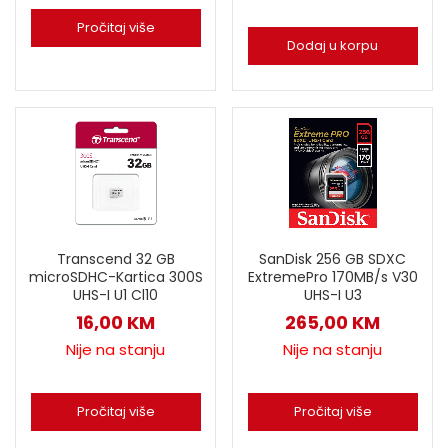
Pročitaj više
Dodaj u korpu
Transcend 32 GB
SanDisk 256 GB SDXC
microSDHC-Kartica 300S
ExtremePro 170MB/s V30
UHS-I U1 Cl10
UHS-I U3
16,00
KM
265,00
KM
Nije na stanju
Nije na stanju
Pročitaj više
Pročitaj više