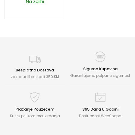
Na zalihi
Sigurna Kupovina
Besplatna Dostava
Garantujemo potpunu sigurnost
za narudžbe iznad 350 KM
Plaćanje Pouzećem
365 Dana U Godini
Kuriru prilikom preuzimanja
Dostupnost WebShopa