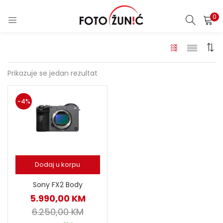
0
Prikazuje se jedan rezultat
-4%
Dodaj u korpu
Sony FX2 Body
5.990,00
KM
6.250,00
KM