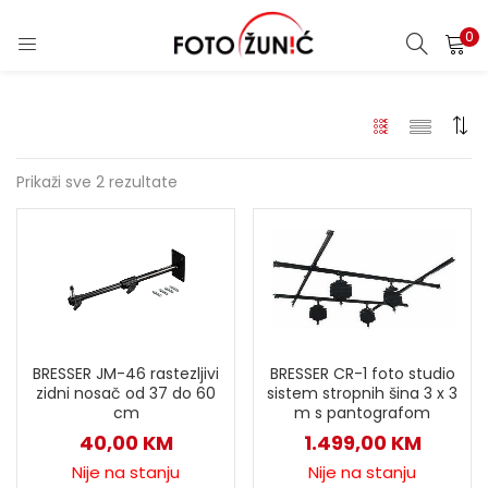
0
Prikaži sve 2 rezultate
BRESSER CR-1 foto studio
BRESSER JM-46 rastezljivi
sistem stropnih šina 3 x 3
zidni nosač od 37 do 60
m s pantografom
cm
1.499,00
KM
40,00
KM
Nije na stanju
Nije na stanju