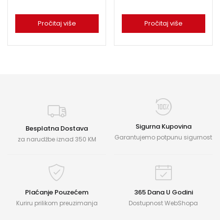
Pročitaj više
Pročitaj više
Sigurna Kupovina
Besplatna Dostava
Garantujemo potpunu sigurnost
za narudžbe iznad 350 KM
Plaćanje Pouzećem
365 Dana U Godini
Kuriru prilikom preuzimanja
Dostupnost WebShopa