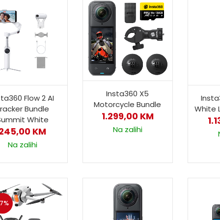
Insta360 X5
sta360 Flow 2 AI
Insta
Motorcycle Bundle
racker Bundle
White 
1.299,00
KM
Summit White
1.
Na zalihi
245,00
KM
Na zalihi
-7%