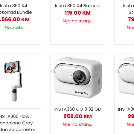
Insta 360 X4
Insta 360 X4 Baterija
Inst
otorrad Bundle
115,00
KM
St
1.566,00
KM
7
Nije na stanju
Na zalihi
Nij
INSTA360 GO 3 32 GB
INSTA3
959,00
KM
9
INSTA360 Flow
andalone Grey
Nije na stanju
Nij
dan za pametni