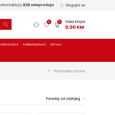
ao
Kontakt
B2B veleprodaja
Ulogujte se
Vaša Korpa
0
0
0,00
KM
IO/RASVJETA
TORBE/RUKSACI
OSTALO
Prethodna strana
Poredaj od zadnjeg