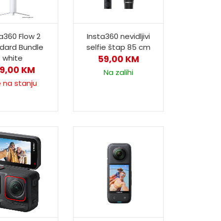
a360 Flow 2
Insta360 nevidljivi
dard Bundle
selfie štap 85 cm
white
59,00
KM
19,00
KM
Na zalihi
e na stanju