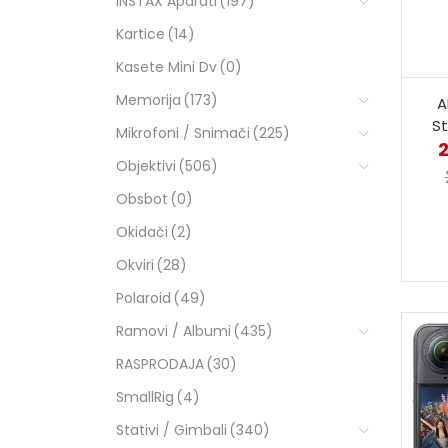
INSTAX Aparati
(197)
Kartice
(14)
Kasete Mini Dv
(0)
Memorija
(173)
A
S
Mikrofoni / Snimači
(225)
Objektivi
(506)
Obsbot
(0)
Okidači
(2)
Okviri
(28)
Polaroid
(49)
Ramovi / Albumi
(435)
RASPRODAJA
(30)
SmallRig
(4)
Stativi / Gimbali
(340)