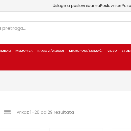
Usluge u poslovnicama
Poslovnice
Pos
IMBALI
MEMORIJA
RAMOVI/ALBUMI
MIKROFONI/SNIMAČI
VIDEO
STUD
Prikaz 1–20 od 29 rezultata