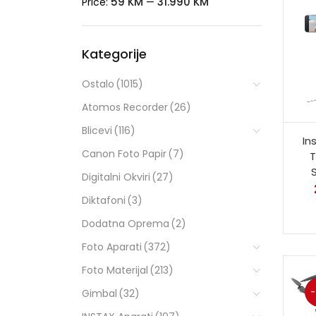
59 KM
31.990 KM
Price:
—
Kategorije
Ostalo
(1015)
Atomos Recorder
(26)
Blicevi
(116)
In
Canon Foto Papir
(7)
T
Digitalni Okviri
(27)
Diktafoni
(3)
Dodatna Oprema
(2)
Foto Aparati
(372)
Foto Materijal
(213)
Gimbal
(32)