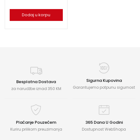
Dodaj u korpu
Sigurna Kupovina
Besplatna Dostava
Garantujemo potpunu sigurnost
za narudžbe iznad 350 KM
Plaćanje Pouzećem
365 Dana U Godini
Kuriru prilikom preuzimanja
Dostupnost WebShopa