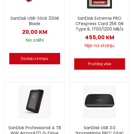
SanDisk Extreme PRO
SanDisk USB-Stick 32GB
CFexpress Card 256 GB
Blade
Type B, 1700/1200 MB/s
20,00
KM
455,00
KM
Na zalihi
Nije na stanju
Dodaj u korpu
Pročitaj više
SanDisk Professional 4 TB
SanDisk USB 3.0
WW ArmorATD G-Drive
“ImageMate PRO” čitač