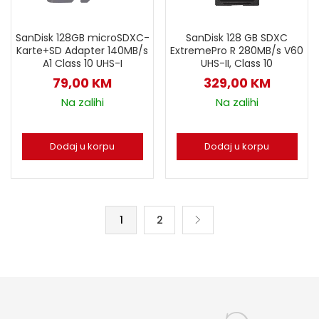
SanDisk 128GB microSDXC-
SanDisk 128 GB SDXC
Karte+SD Adapter 140MB/s
ExtremePro R 280MB/s V60
A1 Class 10 UHS-I
UHS-II, Class 10
79,00
KM
329,00
KM
Na zalihi
Na zalihi
Dodaj u korpu
Dodaj u korpu
1
2