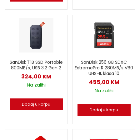
SanDisk 1TB SSD Portable
SanDisk 256 GB SDXC
800MB/s, USB 3.2 Gen 2
ExtremePro R 280MB/s V60
UHS-II, klasa 10
324,00
KM
455,00
KM
Na zalihi
Na zalihi
Dodaj u korpu
Dodaj u korpu