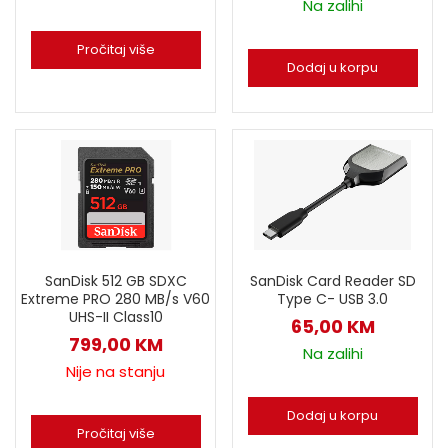
Na zalihi
Pročitaj više
Dodaj u korpu
SanDisk Card Reader SD
SanDisk 512 GB SDXC
Type C- USB 3.0
Extreme PRO 280 MB/s V60
UHS-II Class10
65,00
KM
799,00
KM
Na zalihi
Nije na stanju
Dodaj u korpu
Pročitaj više