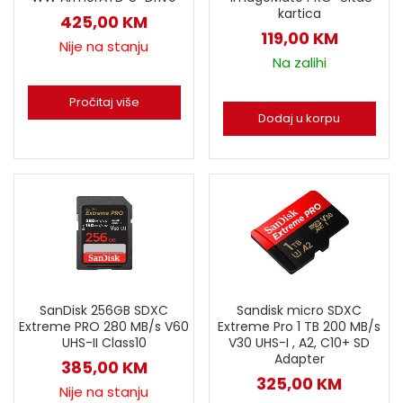
kartica
425,00
KM
119,00
KM
Nije na stanju
Na zalihi
Pročitaj više
Dodaj u korpu
SanDisk 256GB SDXC
Sandisk micro SDXC
Extreme PRO 280 MB/s V60
Extreme Pro 1 TB 200 MB/s
UHS-II Class10
V30 UHS-I , A2, C10+ SD
Adapter
385,00
KM
325,00
KM
Nije na stanju