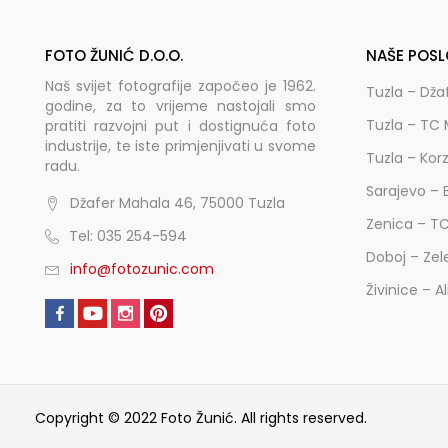
FOTO ŽUNIĆ D.O.O.
NAŠE POSL
Naš svijet fotografije započeo je 1962.
Tuzla – Dža
godine, za to vrijeme nastojali smo
Tuzla – TC 
pratiti razvojni put i dostignuća foto
industrije, te iste primjenjivati u svome
Tuzla – Kor
radu.
Sarajevo – 
Džafer Mahala 46, 75000 Tuzla
Zenica – T
Tel: 035 254-594
Doboj – Zel
info@fotozunic.com
Živinice – A
Copyright © 2022 Foto Žunić. All rights reserved.