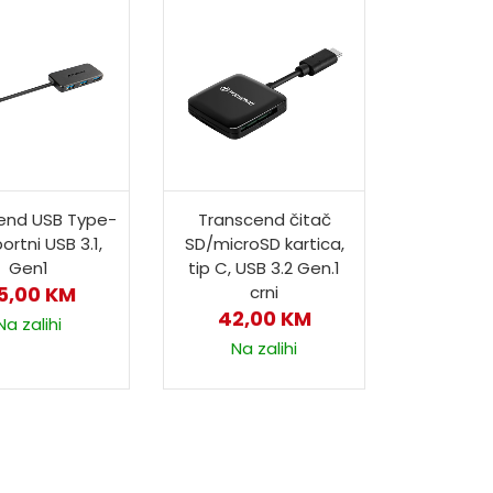
end USB Type-
Transcend čitač
ortni USB 3.1,
SD/microSD kartica,
Gen1
tip C, USB 3.2 Gen.1
5,00
KM
crni
42,00
KM
Na zalihi
Na zalihi