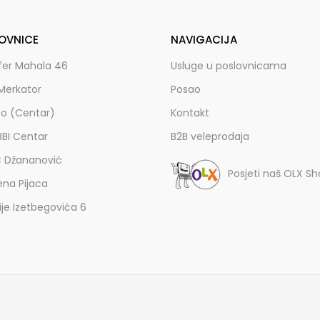
OVNICE
NAVIGACIJA
fer Mahala 46
Usluge u poslovnicama
Merkator
Posao
zo (Centar)
Kontakt
BBI Centar
B2B veleprodaja
C Džananović
Posjeti naš OLX S
ena Pijaca
lije Izetbegovića 6