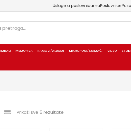
Usluge u poslovnicama
Poslovnice
Pos
IMBALI
MEMORIJA
RAMOVI/ALBUMI
MIKROFONI/SNIMAČI
VIDEO
STUD
Prikaži sve 5 rezultate