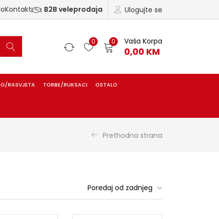
ao
Kontakt
B2B veleprodaja
Ulogujte se
Vaša Korpa
0
0
0,00
KM
IO/RASVJETA
TORBE/RUKSACI
OSTALO
Prethodna strana
Poredaj od zadnjeg