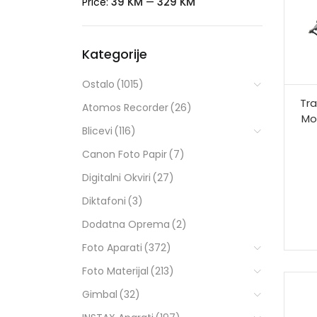
39 KM
329 KM
Price:
—
Kategorije
Ostalo
(1015)
Tr
Atomos Recorder
(26)
Mo
Blicevi
(116)
Canon Foto Papir
(7)
Digitalni Okviri
(27)
Diktafoni
(3)
Dodatna Oprema
(2)
Foto Aparati
(372)
Foto Materijal
(213)
Gimbal
(32)