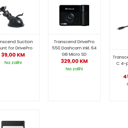
anscend Suction
Transcend DrivePro
unt for DrivePro
550 Dashcam inkl. 64
39,00
KM
GB Micro SD
Transc
329,00
KM
Na zalihi
C 4-p
Na zalihi
4