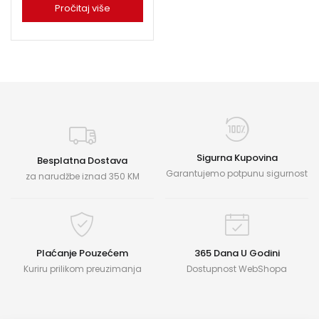
Pročitaj više
Sigurna Kupovina
Besplatna Dostava
Garantujemo potpunu sigurnost
za narudžbe iznad 350 KM
Plaćanje Pouzećem
365 Dana U Godini
Kuriru prilikom preuzimanja
Dostupnost WebShopa