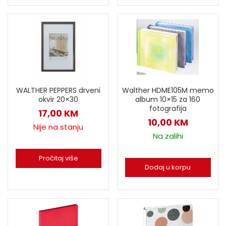
Walther HDME105M memo
WALTHER PEPPERS drveni
album 10×15 za 160
okvir 20×30
fotografija
17,00
KM
10,00
KM
Nije na stanju
Na zalihi
Pročitaj više
Dodaj u korpu