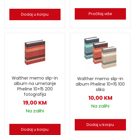
Pročitaj više
Dodaj u korpu
Walther memo slip-in
Walther memo slip-in
album na umetanje
album Pheline 10×15 100
Pheline 10×15 200
slika
fotografija
10,00
KM
19,00
KM
Na zalihi
Na zalihi
Dodaj u korpu
Dodaj u korpu