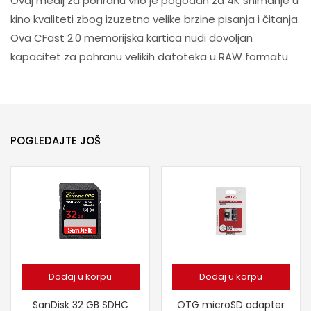
Ovaj medij za pohranu vrlo je pogodan za 4K snimanje u
kino kvaliteti zbog izuzetno velike brzine pisanja i čitanja.
Ova CFast 2.0 memorijska kartica nudi dovoljan
kapacitet za pohranu velikih datoteka u RAW formatu
POGLEDAJTE JOŠ
Dodaj u korpu
Dodaj u korpu
SanDisk 32 GB SDHC
OTG microSD adapter