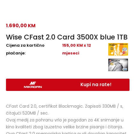
1.690,00
KM
Wise CFast 2.0 Card 3500X blue 1TB
Cijena za kartično
155,00 KM x 12
plaćanje:
mjeseci
Kupi na rate!
CFast Card 2.0, certifikat Blackmagic. Zapisati 330MB / s,
čitajući 520MB / sec.
Ovaj medij za pohranu vrlo je pogodan za 4K snimanje u
kino kvaliteti zbog izuzetno velike brzine pisanja i čitanja.
Ova CFast 2.0 memorijska kartica nudi dovoljan kapacitet