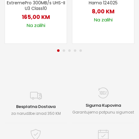
ExtremePro 300MB/s UHS-II
Hama 124025
U3 Class10
8,00
KM
165,00
KM
Na zalihi
Na zalihi
Sigurna Kupovina
Besplatna Dostava
Garantujemo potpunu sigurnost
za narudžbe iznad 350 KM