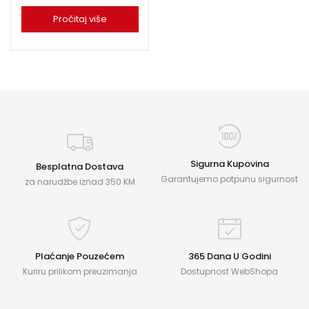
Pročitaj više
Sigurna Kupovina
Besplatna Dostava
Garantujemo potpunu sigurnost
za narudžbe iznad 350 KM
Plaćanje Pouzećem
365 Dana U Godini
Kuriru prilikom preuzimanja
Dostupnost WebShopa