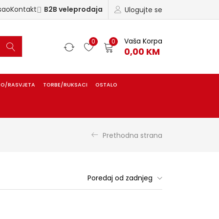
sao
Kontakt
B2B veleprodaja
Ulogujte se
Vaša Korpa
0
0
0,00
KM
IO/RASVJETA
TORBE/RUKSACI
OSTALO
Prethodna strana
Poredaj od zadnjeg