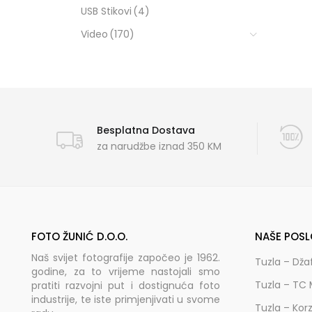
USB Stikovi
(4)
Video
(170)
Besplatna Dostava
za narudžbe iznad 350 KM
FOTO ŽUNIĆ D.O.O.
NAŠE POSL
Naš svijet fotografije započeo je 1962.
Tuzla – Dža
godine, za to vrijeme nastojali smo
Tuzla – TC 
pratiti razvojni put i dostignuća foto
industrije, te iste primjenjivati u svome
Tuzla – Kor