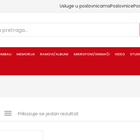
Usluge u poslovnicama
Poslovnice
Po
IMBALI
MEMORIJA
RAMOVI/ALBUMI
MIKROFONI/SNIMAČI
VIDEO
STUD
Prikazuje se jedan rezultat