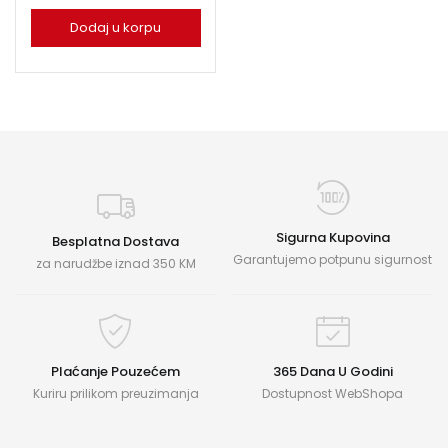
Dodaj u korpu
Sigurna Kupovina
Besplatna Dostava
Garantujemo potpunu sigurnost
za narudžbe iznad 350 KM
Plaćanje Pouzećem
365 Dana U Godini
Kuriru prilikom preuzimanja
Dostupnost WebShopa