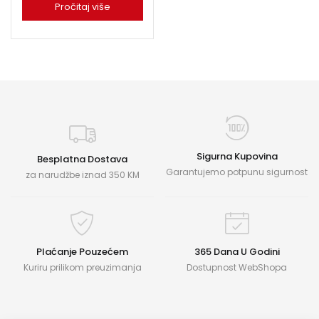
Pročitaj više
Sigurna Kupovina
Besplatna Dostava
Garantujemo potpunu sigurnost
za narudžbe iznad 350 KM
Plaćanje Pouzećem
365 Dana U Godini
Kuriru prilikom preuzimanja
Dostupnost WebShopa