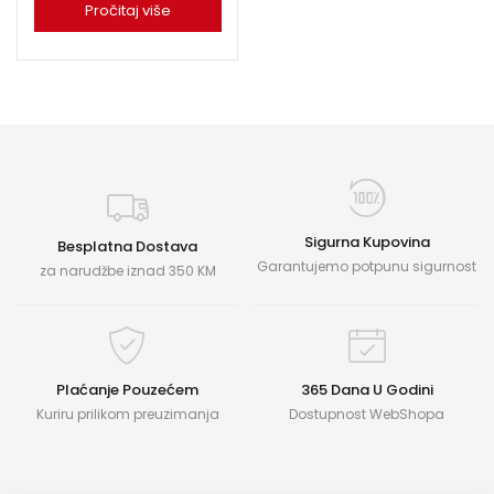
Pročitaj više
Sigurna Kupovina
Besplatna Dostava
Garantujemo potpunu sigurnost
za narudžbe iznad 350 KM
Plaćanje Pouzećem
365 Dana U Godini
Kuriru prilikom preuzimanja
Dostupnost WebShopa