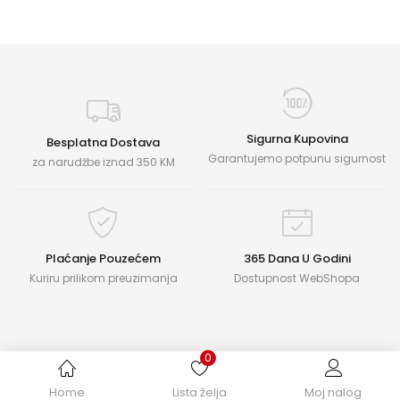
Sigurna Kupovina
Besplatna Dostava
Garantujemo potpunu sigurnost
za narudžbe iznad 350 KM
Plaćanje Pouzećem
365 Dana U Godini
Kuriru prilikom preuzimanja
Dostupnost WebShopa
0
Home
Lista želja
Moj nalog