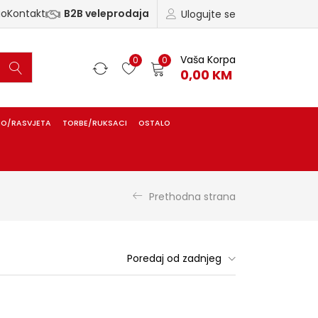
ao
Kontakt
B2B veleprodaja
Ulogujte se
Vaša Korpa
0
0
0,00
KM
IO/RASVJETA
TORBE/RUKSACI
OSTALO
Prethodna strana
Poredaj od zadnjeg