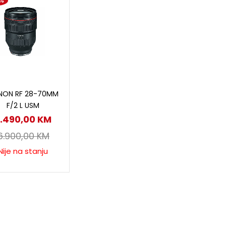
%
Pročitaj više
NON RF 28-70MM
F/2 L USM
.490,00
KM
6.900,00
KM
Nije na stanju