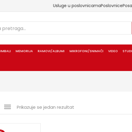
Usluge u poslovnicama
Poslovnice
Pos
IMBALI
MEMORIJA
RAMOVI/ALBUMI
MIKROFONI/SNIMAČI
VIDEO
STUD
Prikazuje se jedan rezultat