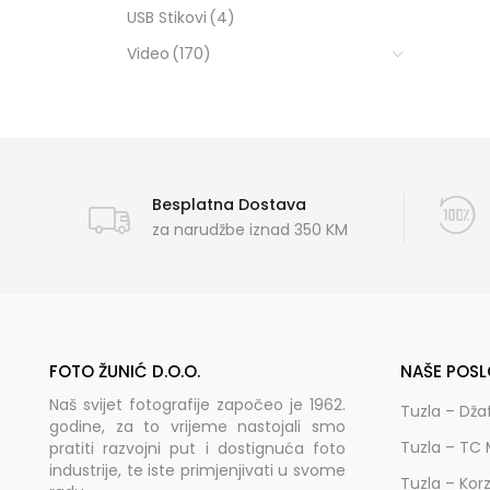
USB Stikovi
(4)
Video
(170)
Besplatna Dostava
za narudžbe iznad 350 KM
FOTO ŽUNIĆ D.O.O.
NAŠE POSL
Naš svijet fotografije započeo je 1962.
Tuzla – Dža
godine, za to vrijeme nastojali smo
Tuzla – TC 
pratiti razvojni put i dostignuća foto
industrije, te iste primjenjivati u svome
Tuzla – Kor