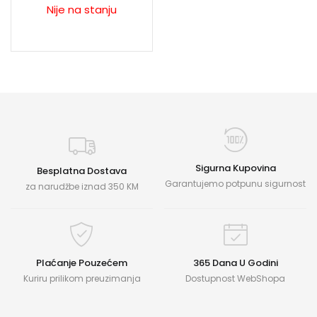
Nije na stanju
Sigurna Kupovina
Besplatna Dostava
Garantujemo potpunu sigurnost
za narudžbe iznad 350 KM
Plaćanje Pouzećem
365 Dana U Godini
Kuriru prilikom preuzimanja
Dostupnost WebShopa