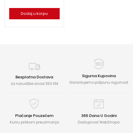
Dodaj u korpu
Sigurna Kupovina
Besplatna Dostava
Garantujemo potpunu sigurnost
za narudžbe iznad 350 KM
Plaćanje Pouzećem
365 Dana U Godini
Kuriru prilikom preuzimanja
Dostupnost WebShopa