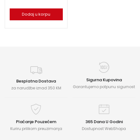
Dodaj u korpu
Sigurna Kupovina
Besplatna Dostava
Garantujemo potpunu sigurnost
za narudžbe iznad 350 KM
Plaćanje Pouzećem
365 Dana U Godini
Kuriru prilikom preuzimanja
Dostupnost WebShopa