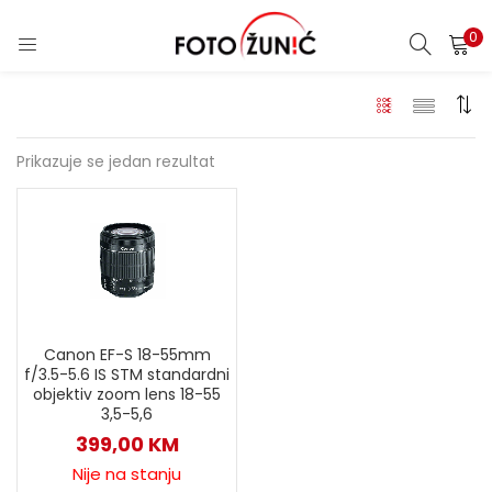
0
Prikazuje se jedan rezultat
Canon EF-S 18-55mm
f/3.5-5.6 IS STM standardni
objektiv zoom lens 18-55
3,5-5,6
399,00
KM
Nije na stanju