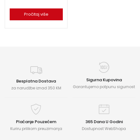
Pročitaj više
Sigurna Kupovina
Besplatna Dostava
Garantujemo potpunu sigurnost
za narudžbe iznad 350 KM
Plaćanje Pouzećem
365 Dana U Godini
Kuriru prilikom preuzimanja
Dostupnost WebShopa