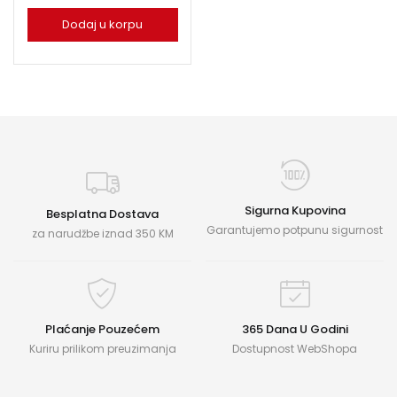
Dodaj u korpu
Sigurna Kupovina
Besplatna Dostava
Garantujemo potpunu sigurnost
za narudžbe iznad 350 KM
Plaćanje Pouzećem
365 Dana U Godini
Kuriru prilikom preuzimanja
Dostupnost WebShopa