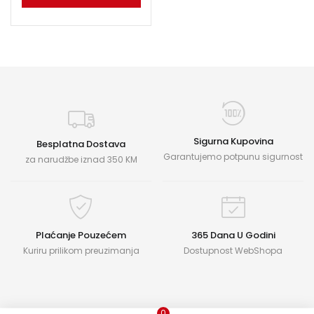
Sigurna Kupovina
Besplatna Dostava
Garantujemo potpunu sigurnost
za narudžbe iznad 350 KM
Plaćanje Pouzećem
365 Dana U Godini
Kuriru prilikom preuzimanja
Dostupnost WebShopa
0