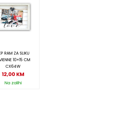
Dodaj u korpu
EP RAM ZA SLIKU
VIENNE 10×15 CM
CX64W
12,00
KM
Na zalihi