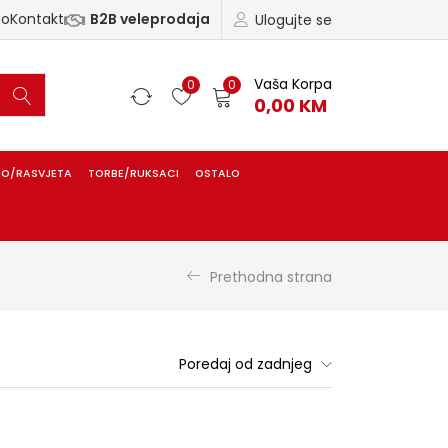
ao
Kontakt
B2B veleprodaja
Ulogujte se
Vaša Korpa
0
0
0,00
KM
IO/RASVJETA
TORBE/RUKSACI
OSTALO
Prethodna strana
Poredaj od zadnjeg