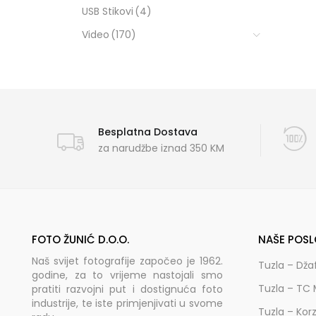
USB Stikovi
(4)
Video
(170)
Besplatna Dostava
za narudžbe iznad 350 KM
FOTO ŽUNIĆ D.O.O.
NAŠE POSL
Naš svijet fotografije započeo je 1962.
Tuzla – Dža
godine, za to vrijeme nastojali smo
Tuzla – TC 
pratiti razvojni put i dostignuća foto
industrije, te iste primjenjivati u svome
Tuzla – Kor