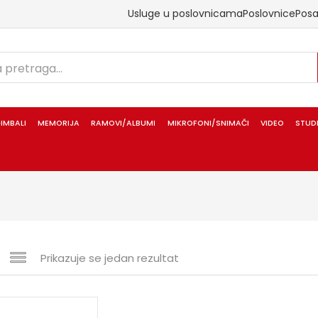
Usluge u poslovnicama
Poslovnice
Pos
IMBALI
MEMORIJA
RAMOVI/ALBUMI
MIKROFONI/SNIMAČI
VIDEO
STUD
Prikazuje se jedan rezultat