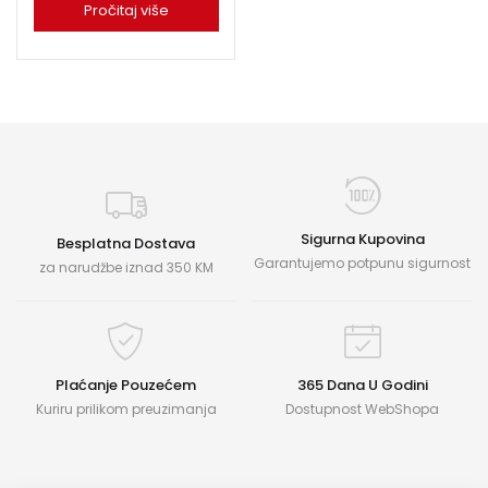
Pročitaj više
Sigurna Kupovina
Besplatna Dostava
Garantujemo potpunu sigurnost
za narudžbe iznad 350 KM
Plaćanje Pouzećem
365 Dana U Godini
Kuriru prilikom preuzimanja
Dostupnost WebShopa