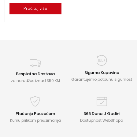
Pročitaj više
Sigurna Kupovina
Besplatna Dostava
Garantujemo potpunu sigurnost
za narudžbe iznad 350 KM
Plaćanje Pouzećem
365 Dana U Godini
Kuriru prilikom preuzimanja
Dostupnost WebShopa