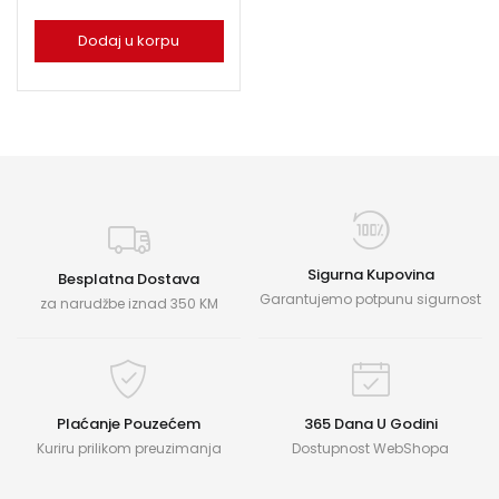
Dodaj u korpu
Sigurna Kupovina
Besplatna Dostava
Garantujemo potpunu sigurnost
za narudžbe iznad 350 KM
Plaćanje Pouzećem
365 Dana U Godini
Kuriru prilikom preuzimanja
Dostupnost WebShopa