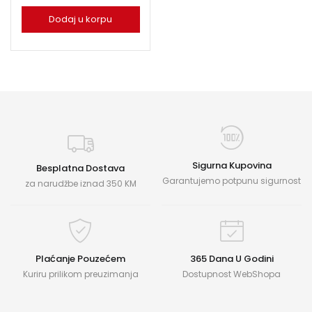
Dodaj u korpu
Sigurna Kupovina
Besplatna Dostava
Garantujemo potpunu sigurnost
za narudžbe iznad 350 KM
Plaćanje Pouzećem
365 Dana U Godini
Kuriru prilikom preuzimanja
Dostupnost WebShopa