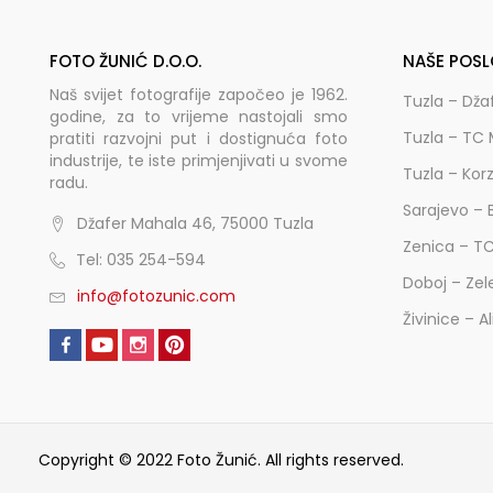
FOTO ŽUNIĆ D.O.O.
NAŠE POSL
Naš svijet fotografije započeo je 1962.
Tuzla – Dža
godine, za to vrijeme nastojali smo
Tuzla – TC 
pratiti razvojni put i dostignuća foto
industrije, te iste primjenjivati u svome
Tuzla – Kor
radu.
Sarajevo – 
Džafer Mahala 46, 75000 Tuzla
Zenica – T
Tel: 035 254-594
Doboj – Zel
info@fotozunic.com
Živinice – A
Copyright © 2022 Foto Žunić. All rights reserved.