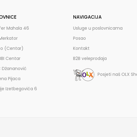
OVNICE
NAVIGACIJA
fer Mahala 46
Usluge u poslovnicama
Merkator
Posao
zo (Centar)
Kontakt
BBI Centar
B2B veleprodaja
C Džananović
Posjeti naš OLX S
ena Pijaca
lije Izetbegovića 6