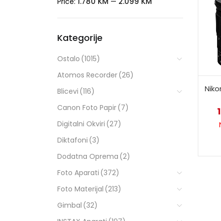
1.780 KM
2.099 KM
Price:
—
Kategorije
Ostalo
(1015)
Atomos Recorder
(26)
Nik
Blicevi
(116)
Canon Foto Papir
(7)
Digitalni Okviri
(27)
Diktafoni
(3)
Dodatna Oprema
(2)
Foto Aparati
(372)
Foto Materijal
(213)
Gimbal
(32)