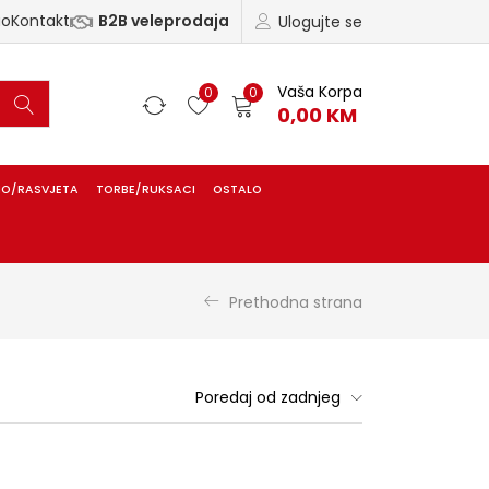
ao
Kontakt
B2B veleprodaja
Ulogujte se
Vaša Korpa
0
0
0,00
KM
IO/RASVJETA
TORBE/RUKSACI
OSTALO
Prethodna strana
Poredaj od zadnjeg