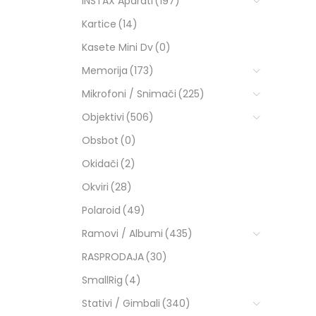
INSTAX Aparati
(197)
Kartice
(14)
Kasete Mini Dv
(0)
Memorija
(173)
Mikrofoni / Snimači
(225)
Objektivi
(506)
Obsbot
(0)
Okidači
(2)
Okviri
(28)
Polaroid
(49)
Ramovi / Albumi
(435)
RASPRODAJA
(30)
SmallRig
(4)
Stativi / Gimbali
(340)