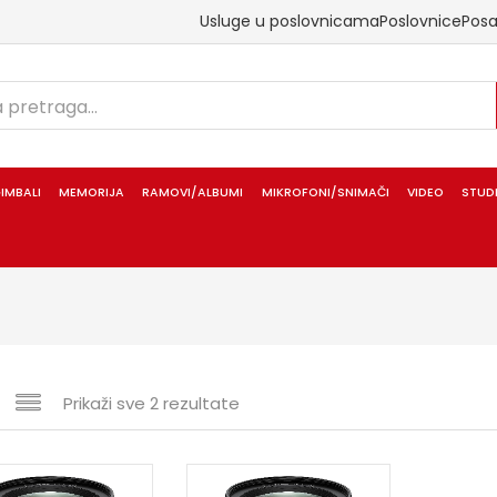
Usluge u poslovnicama
Poslovnice
Pos
IMBALI
MEMORIJA
RAMOVI/ALBUMI
MIKROFONI/SNIMAČI
VIDEO
STUD
Prikaži sve 2 rezultate