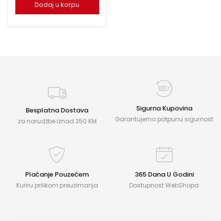
Dodaj u korpu
Sigurna Kupovina
Besplatna Dostava
Garantujemo potpunu sigurnost
za narudžbe iznad 350 KM
Plaćanje Pouzećem
365 Dana U Godini
Kuriru prilikom preuzimanja
Dostupnost WebShopa