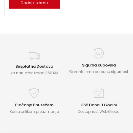
Dodaj u korpu
Sigurna Kupovina
Besplatna Dostava
Garantujemo potpunu sigurnost
za narudžbe iznad 350 KM
Plaćanje Pouzećem
365 Dana U Godini
Kuriru prilikom preuzimanja
Dostupnost WebShopa