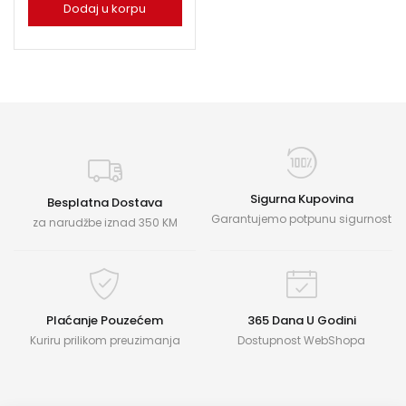
Dodaj u korpu
Sigurna Kupovina
Besplatna Dostava
Garantujemo potpunu sigurnost
za narudžbe iznad 350 KM
Plaćanje Pouzećem
365 Dana U Godini
Kuriru prilikom preuzimanja
Dostupnost WebShopa