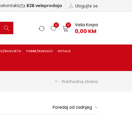
ao
Kontakt
B2B veleprodaja
Ulogujte se
Vaša Korpa
0
0
0,00
KM
IO/RASVJETA
TORBE/RUKSACI
OSTALO
Prethodna strana
Poredaj od zadnjeg