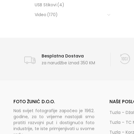
USB Stikovi
(4)
Video
(170)
Besplatna Dostava
za narudžbe iznad 350 KM
FOTO ŽUNIĆ D.O.O.
NAŠE POSL
Naš svijet fotografije započeo je 1962.
Tuzla – Dža
godine, za to vrijeme nastojali smo
Tuzla – TC 
pratiti razvojni put i dostignuća foto
industrije, te iste primjenjivati u svome
Tuzla – Kor