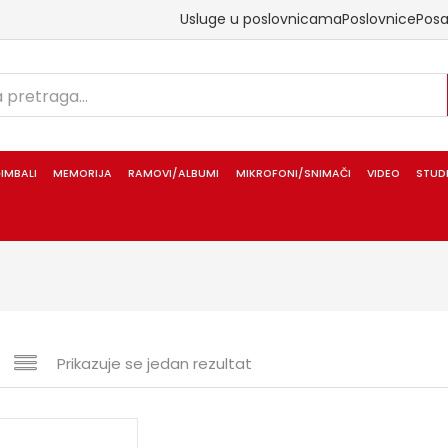
Usluge u poslovnicama
Poslovnice
Pos
IMBALI
MEMORIJA
RAMOVI/ALBUMI
MIKROFONI/SNIMAČI
VIDEO
STUD
Prikazuje se jedan rezultat