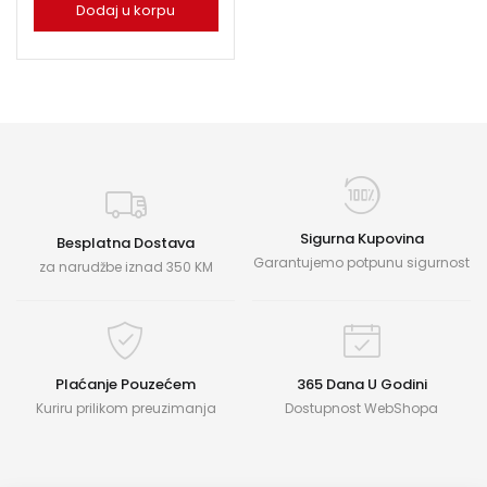
Dodaj u korpu
Sigurna Kupovina
Besplatna Dostava
Garantujemo potpunu sigurnost
za narudžbe iznad 350 KM
Plaćanje Pouzećem
365 Dana U Godini
Kuriru prilikom preuzimanja
Dostupnost WebShopa