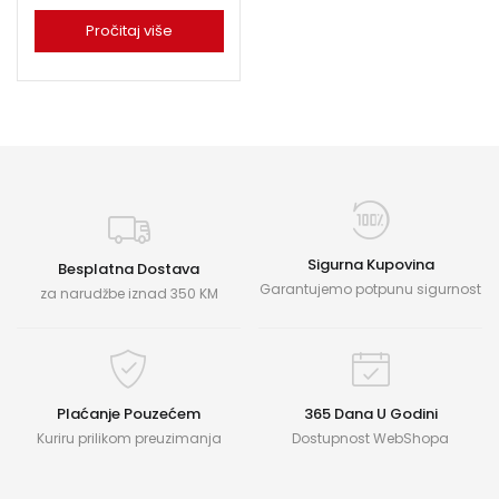
Pročitaj više
Sigurna Kupovina
Besplatna Dostava
Garantujemo potpunu sigurnost
za narudžbe iznad 350 KM
Plaćanje Pouzećem
365 Dana U Godini
Kuriru prilikom preuzimanja
Dostupnost WebShopa