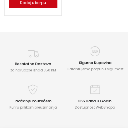
Dodaj u korpu
Sigurna Kupovina
Besplatna Dostava
Garantujemo potpunu sigurnost
za narudžbe iznad 350 KM
Plaćanje Pouzećem
365 Dana U Godini
Kuriru prilikom preuzimanja
Dostupnost WebShopa