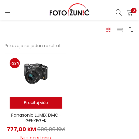
0
Prikazuje se jedan rezultat
-22%
Pročitaj više
Panasonic LUMIX DMC-
GF5KEG-K
777,00
KM
999,00
KM
Nije na stanju