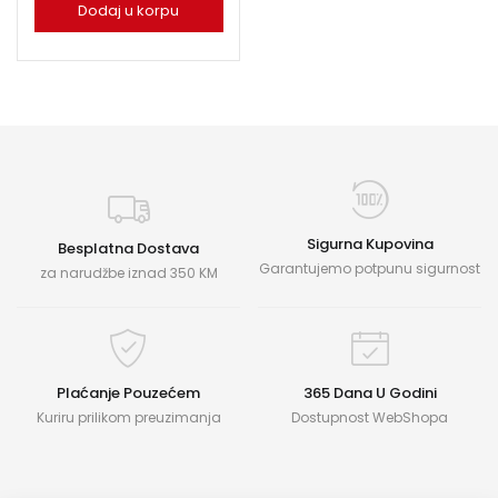
Dodaj u korpu
Sigurna Kupovina
Besplatna Dostava
Garantujemo potpunu sigurnost
za narudžbe iznad 350 KM
Plaćanje Pouzećem
365 Dana U Godini
Kuriru prilikom preuzimanja
Dostupnost WebShopa