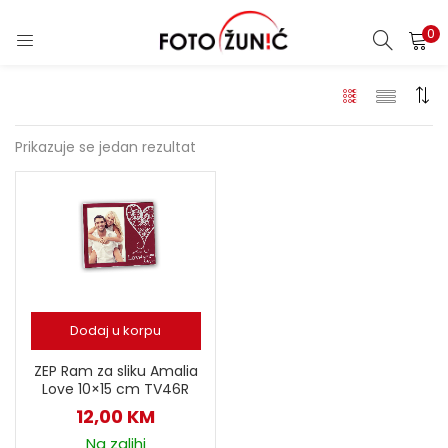
0
Prikazuje se jedan rezultat
Dodaj u korpu
ZEP Ram za sliku Amalia
Love 10×15 cm TV46R
12,00
KM
Na zalihi