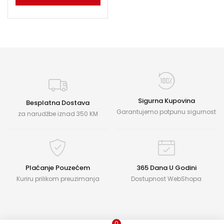
Sigurna Kupovina
Besplatna Dostava
Garantujemo potpunu sigurnost
za narudžbe iznad 350 KM
Plaćanje Pouzećem
365 Dana U Godini
Kuriru prilikom preuzimanja
Dostupnost WebShopa
0