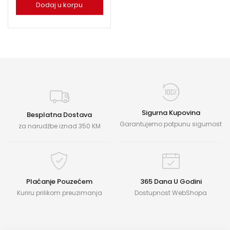
Dodaj u korpu
Sigurna Kupovina
Besplatna Dostava
Garantujemo potpunu sigurnost
za narudžbe iznad 350 KM
Plaćanje Pouzećem
365 Dana U Godini
Kuriru prilikom preuzimanja
Dostupnost WebShopa