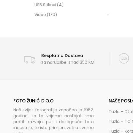
USB Stikovi
(4)
Video
(170)
Besplatna Dostava
za narudžbe iznad 350 KM
FOTO ŽUNIĆ D.O.O.
NAŠE POSL
Naš svijet fotografije započeo je 1962.
Tuzla – Dža
godine, za to vrijeme nastojali smo
Tuzla – TC 
pratiti razvojni put i dostignuća foto
industrije, te iste primjenjivati u svome
Tuzla – Kor