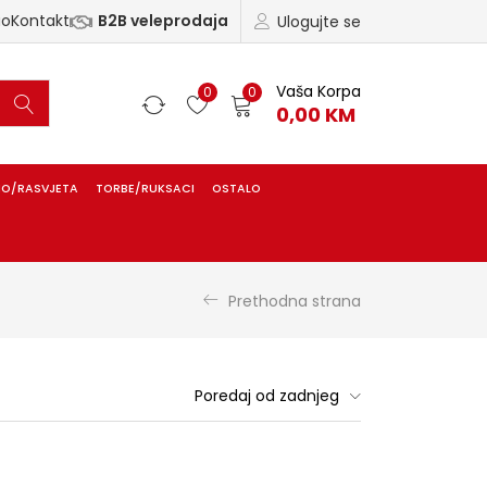
ao
Kontakt
B2B veleprodaja
Ulogujte se
Vaša Korpa
0
0
0,00
KM
IO/RASVJETA
TORBE/RUKSACI
OSTALO
Prethodna strana
Poredaj od zadnjeg