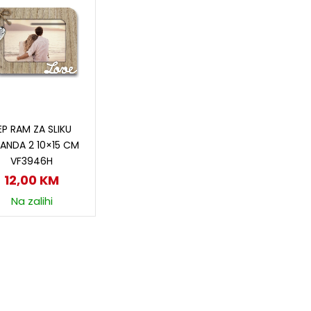
Dodaj u korpu
EP RAM ZA SLIKU
ANDA 2 10×15 CM
VF3946H
12,00
KM
Na zalihi