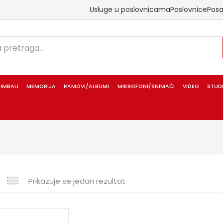
Usluge u poslovnicama
Poslovnice
Pos
IMBALI
MEMORIJA
RAMOVI/ALBUMI
MIKROFONI/SNIMAČI
VIDEO
STUD
Prikazuje se jedan rezultat