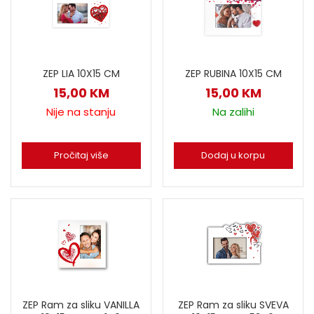
ZEP LIA 10X15 CM
ZEP RUBINA 10X15 CM
15,00
KM
15,00
KM
Nije na stanju
Na zalihi
Pročitaj više
Dodaj u korpu
ZEP Ram za sliku VANILLA
ZEP Ram za sliku SVEVA