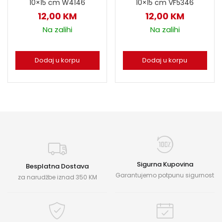
10×15 cm W4146
10×15 cm VF5346
12,00
KM
12,00
KM
Na zalihi
Na zalihi
Dodaj u korpu
Dodaj u korpu
Sigurna Kupovina
Besplatna Dostava
Garantujemo potpunu sigurnost
za narudžbe iznad 350 KM