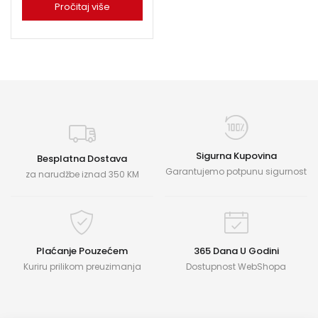
Pročitaj više
Sigurna Kupovina
Besplatna Dostava
Garantujemo potpunu sigurnost
za narudžbe iznad 350 KM
Plaćanje Pouzećem
365 Dana U Godini
Kuriru prilikom preuzimanja
Dostupnost WebShopa