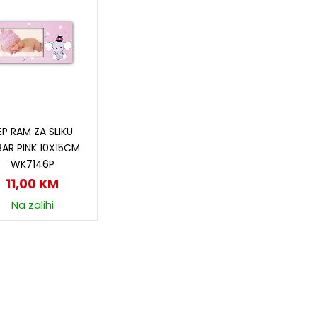
Dodaj u korpu
EP RAM ZA SLIKU
BAR PINK 10X15CM
WK7146P
11,00
KM
Na zalihi