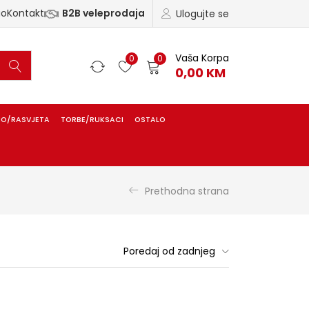
ao
Kontakt
B2B veleprodaja
Ulogujte se
Vaša Korpa
0
0
0,00
KM
IO/RASVJETA
TORBE/RUKSACI
OSTALO
Prethodna strana
Poredaj od zadnjeg