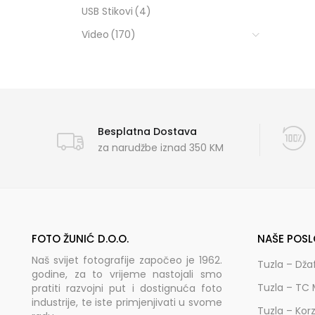
USB Stikovi
(4)
Video
(170)
Besplatna Dostava
za narudžbe iznad 350 KM
FOTO ŽUNIĆ D.O.O.
NAŠE POSL
Naš svijet fotografije započeo je 1962.
Tuzla – Dža
godine, za to vrijeme nastojali smo
Tuzla – TC 
pratiti razvojni put i dostignuća foto
industrije, te iste primjenjivati u svome
Tuzla – Kor