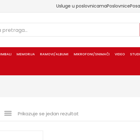
Usluge u poslovnicama
Poslovnice
Pos
IMBALI
MEMORIJA
RAMOVI/ALBUMI
MIKROFONI/SNIMAČI
VIDEO
STUD
Prikazuje se jedan rezultat