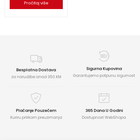
Pročitaj više
Sigurna Kupovina
Besplatna Dostava
Garantujemo potpunu sigurnost
za narudžbe iznad 350 KM
Plaćanje Pouzećem
365 Dana U Godini
Kuriru prilikom preuzimanja
Dostupnost WebShopa