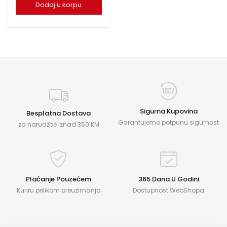
Dodaj u korpu
Sigurna Kupovina
Besplatna Dostava
Garantujemo potpunu sigurnost
za narudžbe iznad 350 KM
Plaćanje Pouzećem
365 Dana U Godini
Kuriru prilikom preuzimanja
Dostupnost WebShopa