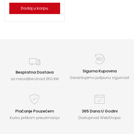
Dodaj u korpu
Sigurna Kupovina
Besplatna Dostava
Garantujemo potpunu sigurnost
za narudžbe iznad 350 KM
Plaćanje Pouzećem
365 Dana U Godini
Kuriru prilikom preuzimanja
Dostupnost WebShopa