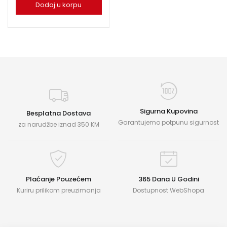
Dodaj u korpu
Sigurna Kupovina
Besplatna Dostava
Garantujemo potpunu sigurnost
za narudžbe iznad 350 KM
Plaćanje Pouzećem
365 Dana U Godini
Kuriru prilikom preuzimanja
Dostupnost WebShopa