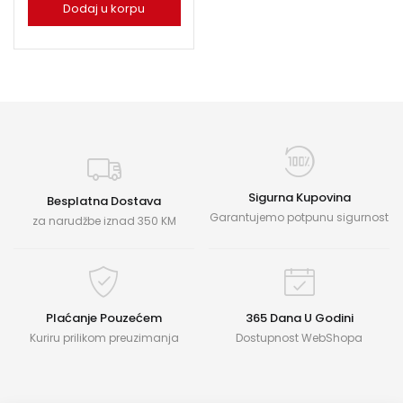
Dodaj u korpu
Sigurna Kupovina
Besplatna Dostava
Garantujemo potpunu sigurnost
za narudžbe iznad 350 KM
Plaćanje Pouzećem
365 Dana U Godini
Kuriru prilikom preuzimanja
Dostupnost WebShopa